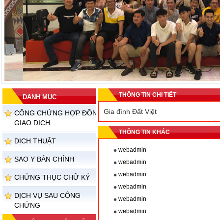
THÔNG TIN CHI TIẾT
Gia đình Đất Việt
DANH MỤC
Gia đình Đất Việt
CÔNG CHỨNG HỢP ĐỒNG
Chi tiết
GIAO DỊCH
THÔNG TIN KHÁC
DỊCH THUẬT
webadmin
SAO Y BẢN CHÍNH
webadmin
webadmin
CHỨNG THỤC CHỮ KÝ
webadmin
DỊCH VỤ SAU CÔNG
webadmin
CHỨNG
webadmin