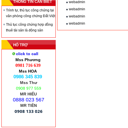
THÔNG TIN CẦN BIẾT
webadmin
webadmin
Trình tự, thủ tục công chứng tại
văn phòng công chứng Đất Việt
webadmin
webadmin
Thủ tục công chứng hợp đồng
thuê tài sản là động sản
Chi tiết
HỔ TRỢ
click to call
Mss Phương
0981 716 639
Mss HOA
0986 345 839
Mss Thư
0908 977 559
MR HIẾU
0888 023 567
MR TIỀN
0908 133 026