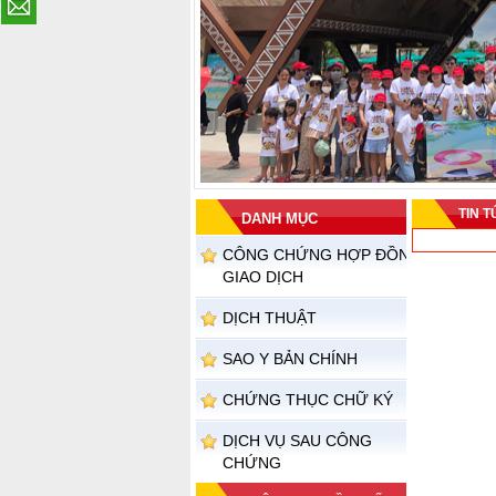
Gia đình Đất Việt
Chi tiết
TIN 
DANH MỤC
CÔNG CHỨNG HỢP ĐỒNG
GIAO DỊCH
DỊCH THUẬT
SAO Y BẢN CHÍNH
CHỨNG THỤC CHỮ KÝ
DỊCH VỤ SAU CÔNG
CHỨNG