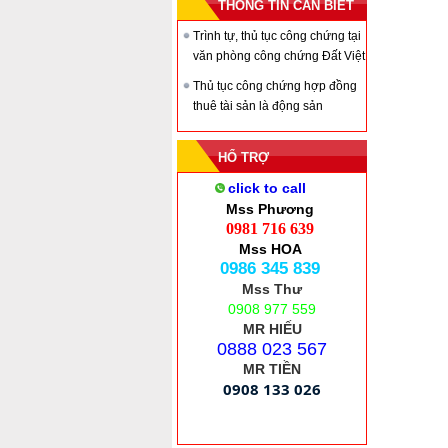
THÔNG TIN CẦN BIẾT
Gia đình Đất Việt
Trình tự, thủ tục công chứng tại
văn phòng công chứng Đất Việt
Chi tiết
Thủ tục công chứng hợp đồng
thuê tài sản là động sản
HỔ TRỢ
click to call
Mss Phương
0981 716 639
Mss HOA
0986 345 839
Mss Thư
0908 977 559
MR HIẾU
0888 023 567
MR TIỀN
0908 133 026
Chi tiết