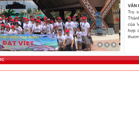
VĂN 
Trụ 
Thành
của V
hợp đ
thươn
TỨC